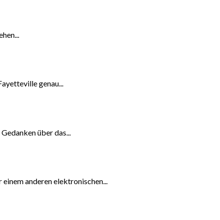
ehen...
ayetteville genau...
h Gedanken über das...
 einem anderen elektronischen...