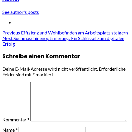
See author's posts
Continue
Previous
Effizienz und Wohlbefinden am Arbeitsplatz steigern
Next
Suchmaschinenoptimierung: Ein Schlüssel zum digitalen
Reading
Erfolg
Schreibe einen Kommentar
Deine E-Mail-Adresse wird nicht veröffentlicht.
Erforderliche
Felder sind mit
*
markiert
Kommentar
*
Name
*